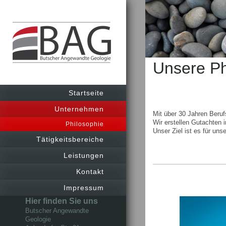
Unsere Ph
Startseite
Unternehmen
Mit über 30 Jahren Beruf
Wir erstellen Gutachten 
Philosophie
Unser Ziel ist es für uns
Tätigkeitsbereiche
Leistungen
Kontakt
Impressum
Hier finden Sie uns
Butscher Angewandte
Geologie