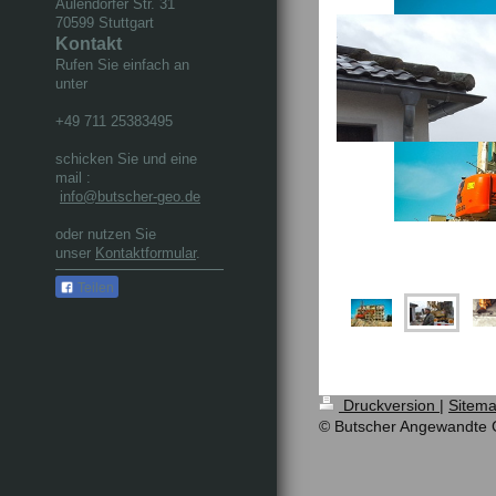
Aulendorfer Str. 31
70599 Stuttgart
Kontakt
Rufen Sie einfach an
unter
+49 711 25383495
schicken Sie und eine
mail :
info@butscher-geo.de
oder nutzen Sie
unser
Kontaktformular
.
Teilen
Druckversion
|
Sitem
© Butscher Angewandte 